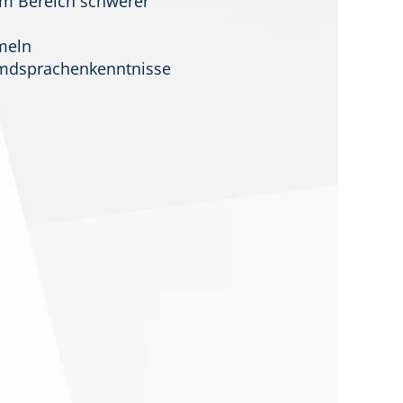
im Bereich schwerer
meln
remdsprachenkenntnisse