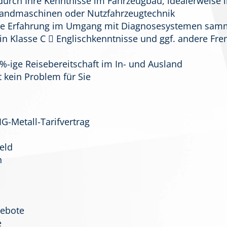
durch Ihre Kenntnisse im Fahrzeugbau, idealerweise 
Landmaschinen oder Nutzfahrzeugtechnik
Sie Erfahrung im Umgang mit Diagnosesystemen sam
hein Klasse C  Englischkenntnisse und ggf. andere F
%-ige Reisebereitschaft im In- und Ausland
t kein Problem für Sie
IG-Metall-Tarifvertrag
eld
n
gebote
e