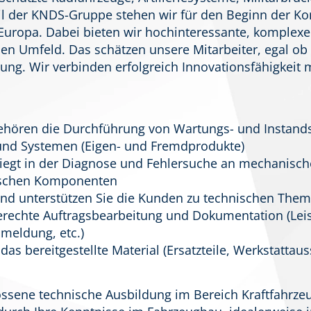
l der KNDS-Gruppe stehen wir für den Beginn der Kon
 Europa. Dabei bieten wir hochinteressante, komplex
len Umfeld. Das schätzen unsere Mitarbeiter, egal ob 
ung. Wir verbinden erfolgreich Innovationsfähigkeit m
ehören die Durchführung von Wartungs- und Instand
 und Systemen (Eigen- und Fremdprodukte)
liegt in der Diagnose und Fehlersuche an mechanisch
nischen Komponenten
 und unterstützen Sie die Kunden zu technischen The
gerechte Auftragsbearbeitung und Dokumentation (Le
meldung, etc.)
das bereitgestellte Material (Ersatzteile, Werkstattaus
ossene technische Ausbildung im Bereich Kraftfahrze